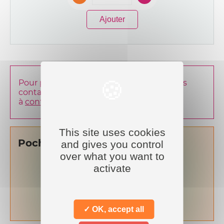
Ajouter
Pour plus d’information vous pouvez nous
contacter au
04 73 43 43 86
ou
à
contact@clermontcommerce.fr
.
This site uses cookies
Pochettes cadeaux
and gives you control
over what you want to
activate
-
+
Ajouter
✓ OK, accept all