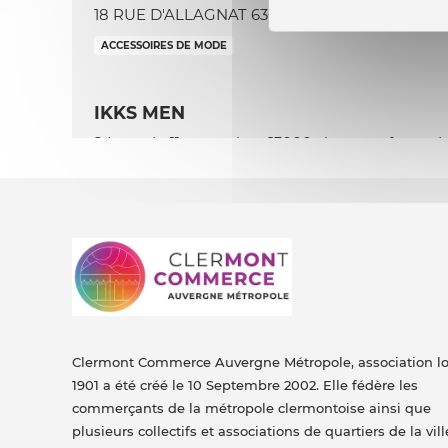
18 RUE D'ALLAGNAT 63000 clermont ferrand
ACCESSOIRES DE MODE
IKKS MEN
24 rue du 11 novembre 63000 clermont ferrand
ACCESSOIRES DE MODE
JAVOTINE
9 rue du Onze Novembre 63000 clermont
ferrand
ACCESSOIRES DE MODE
Clermont Commerce Auvergne Métropole, association lo
LA BOBINE A POIS
1901 a été créé le 10 Septembre 2002. Elle fédère les
commerçants de la métropole clermontoise ainsi que
3 RUE DES GRAS 63000 clermont ferrand
plusieurs collectifs et associations de quartiers de la vill
ACCESSOIRES DE MODE