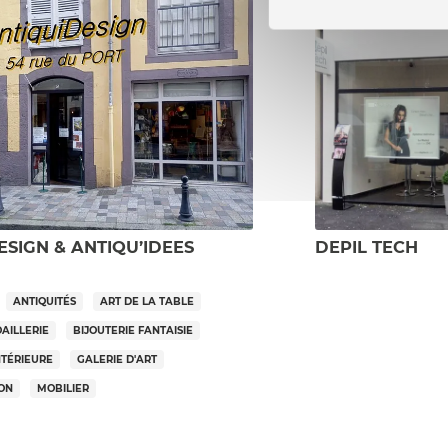
ESIGN & ANTIQU’IDEES
DEPIL TECH
ANTIQUITÉS
ART DE LA TABLE
OAILLERIE
BIJOUTERIE FANTAISIE
NTÉRIEURE
GALERIE D'ART
SON
MOBILIER