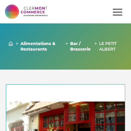
ités
Comment
Gérer mon
Commerces
se
venir ?
commerce
>
Alimentations &
>
Bar /
>
LE PETIT
Restaurants
Brasserie
ALBERT
Nous contacter
04 73 43 43 86