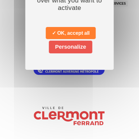
over what you want to
SERVICES
activate
Nos
partenaires
✓ OK, accept all
Personalize