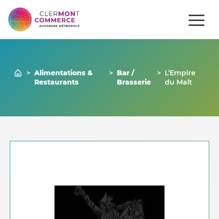
ités
Comment
Gérer mon
Commerces
se
venir ?
commerce
>
Alimentations &
>
Bar /
>
L’Empire
Restaurants
Brasserie
du Malt
Nous contacter
04 73 43 43 86