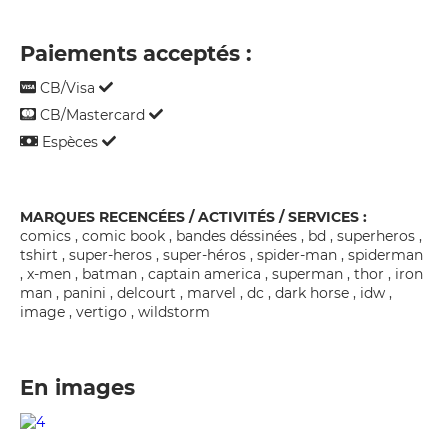
Paiements acceptés :
CB/Visa
CB/Mastercard
Espèces
MARQUES RECENCÉES / ACTIVITÉS / SERVICES :
comics , comic book , bandes déssinées , bd , superheros ,
tshirt , super-heros , super-héros , spider-man , spiderman
, x-men , batman , captain america , superman , thor , iron
man , panini , delcourt , marvel , dc , dark horse , idw ,
image , vertigo , wildstorm
En images