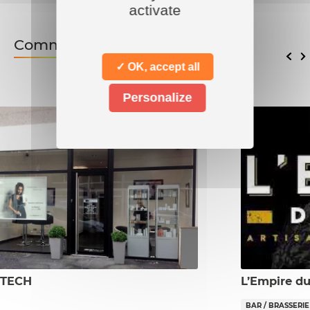
activate
Commerces associés
✓ OK, accept all
Personalize
 TECH
L’Empire du
BAR / BRASSERIE