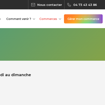
Nous contacter
04 73 43 43 86
e
Comment venir ?
Commerces
Gérer mon commerce
ndi au dimanche
h