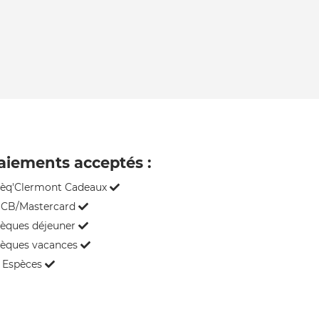
aiements acceptés :
èq'Clermont Cadeaux
CB/Mastercard
èques déjeuner
èques vacances
Espèces