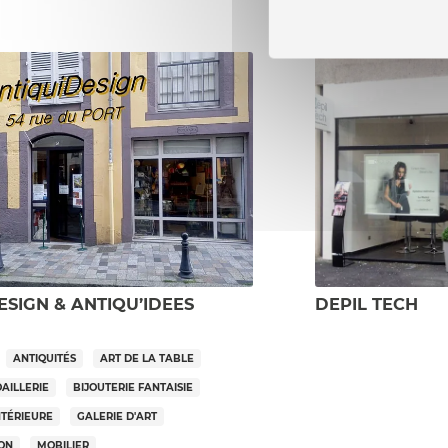
ESIGN & ANTIQU’IDEES
DEPIL TECH
ANTIQUITÉS
ART DE LA TABLE
OAILLERIE
BIJOUTERIE FANTAISIE
NTÉRIEURE
GALERIE D'ART
SON
MOBILIER