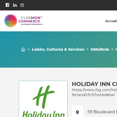
Accueil
>
Loisirs, Cultures & Services
>
Hôtellerie
>
HOLIDAY INN 
https://www.ihg.com/holi
ferrand/cfcfr/hoteldetail
59 Boulevard 