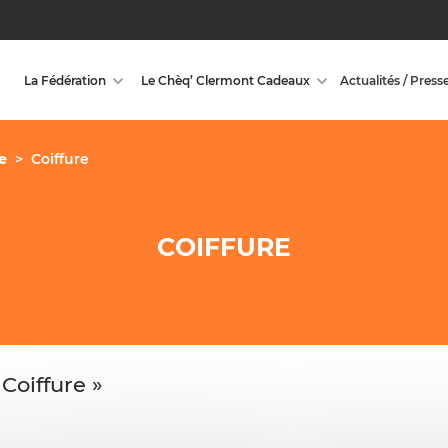
La Fédération
Le Chèq’ Clermont Cadeaux
Actualités / Press
e
>
Coiffure
COIFFURE
Coiffure »