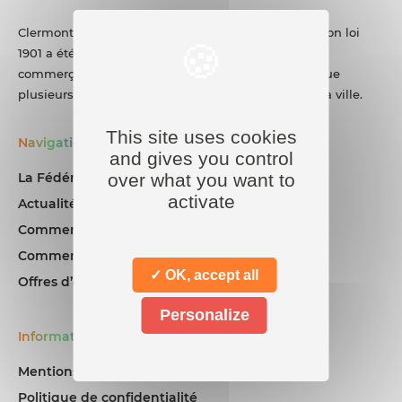
Clermont Commerce Auvergne Métropole, association loi
1901 a été créé le 10 Septembre 2002. Elle fédère les
commerçants de la métropole clermontoise ainsi que
plusieurs collectifs et associations de quartiers de la ville.
This site uses cookies
Navigation
and gives you control
over what you want to
La Fédération
activate
Actualités
Comment venir ?
Commerces
✓ OK, accept all
Offres d’emploi
Personalize
Informations
Mentions légales
Politique de confidentialité