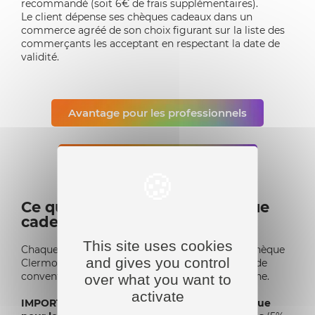
recommandé (soit 6€ de frais supplémentaires).
Le client dépense ses chèques cadeaux dans un
commerce agréé de son choix figurant sur la liste des
commerçants les acceptant en respectant la date de
validité.
Avantage pour les professionnels
Avantages pour les particuliers
Ce qu'il faut savoir sur le chèque
cadeau
This site uses cookies
Chaque commerçant qui souhaite accepter le chèque
and gives you control
Clermont cadeau, doit nous faire une demande de
convention d’agrément par mail ou par téléphone.
over what you want to
activate
IMPORTANT : Aucune commission n’est retenue