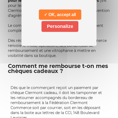
pour les commerces ayant moins de 10 salariés
(5%
pour les commerces de plus de 10 salariés).
Clermont Commerce transmet en retour la convention
✓ OK, accept all
d’agrément.
Le commerçant retourne la convention d’agrément
Personalize
complétée et signée, et accompagnée d’un RIB.
Dès réception de la convention, Clermont Commerce
renvoie le mode opératoire, des bordereaux de
remboursement et une vitrophanie à mettre en
visibilité dans sa boutique.
Comment me rembourse t-on mes
chèques cadeaux ?
Dès que le commerçant reçoit un paiement par
chèque Clermont cadeau, il doit les tamponner et
les retourner accompagnés du bordereau de
remboursement à la Fédération Clermont
Commerce soit par courrier, soit en les déposant
dans la boite aux lettres de la CCI, 148 Boulevard
Lavoisier.