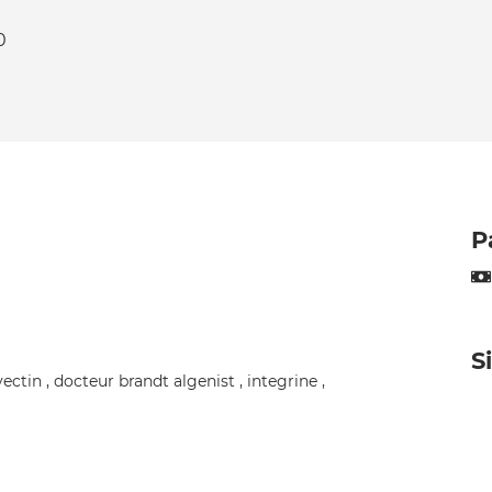
0
P
S
vectin , docteur brandt algenist , integrine ,