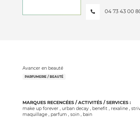
04 73 43 00 8
Avancer en beauté
PARFUMERIE / BEAUTÉ
MARQUES RECENCÉES / ACTIVITÉS / SERVICES :
make up forever , urban decay , benefit , rexaline , stri
maquillage , parfum , soin , bain