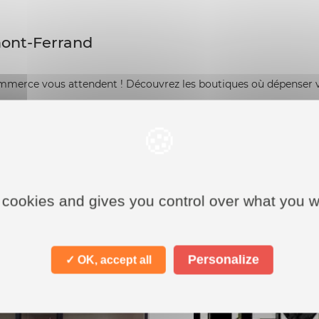
mont-Ferrand
rce vous attendent ! Découvrez les boutiques où dépenser 
 cookies and gives you control over what you w
Personalize
✓ OK, accept all