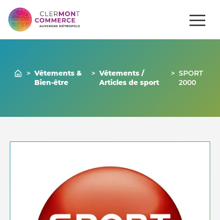
ités
Comment
Gérer mon
Commerces
se
venir ?
commerce
>
Vêtements &
>
Vêtements /
>
SPORT
Bien-être
Articles de sport
2000
Nous contacter
04 73 43 43 86