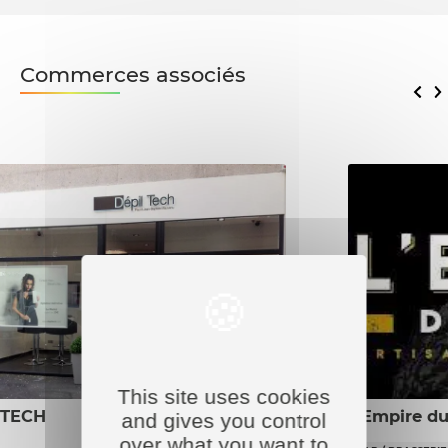
Commerces associés
This site uses cookies
 TECH
L’Empire du
and gives you control
over what you want to