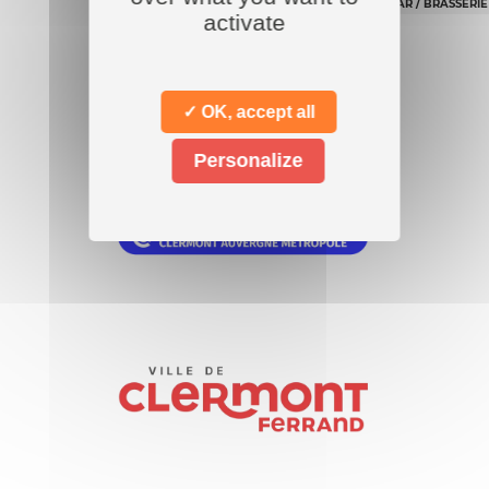
BAR / BRASSERIE
activate
Nos
partenaires
✓ OK, accept all
Personalize