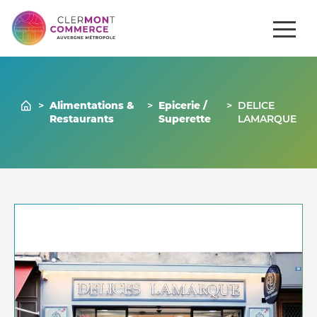
ités
Comment
Gérer mon
Commerces
se
venir ?
commerce
>
Alimentations &
>
Epicerie /
>
DELICE
Restaurants
Superette
LAMARQUE
Nous contacter
04 73 43 43 86