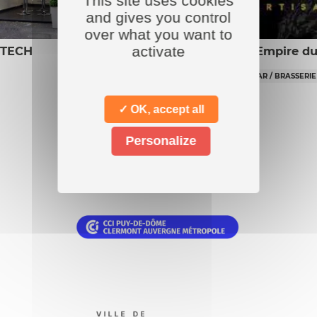
This site uses cookies
and gives you control
over what you want to
activate
 TECH
L’Empire du
BAR / BRASSERIE
✓ OK, accept all
Personalize
Nos
partenaires