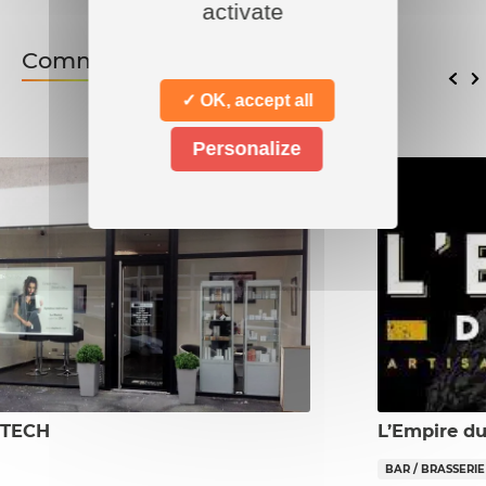
activate
Commerces associés
✓ OK, accept all
Personalize
 TECH
L’Empire du
BAR / BRASSERIE