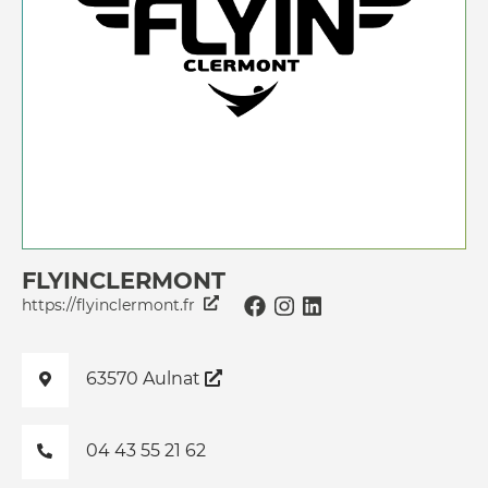
FLYINCLERMONT
https://flyinclermont.fr
63570 Aulnat
04 43 55 21 62