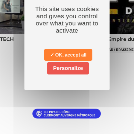
This site uses cookies
and gives you control
over what you want to
activate
 TECH
L’Empire du
BAR / BRASSERIE
✓ OK, accept all
Personalize
Nos
partenaires