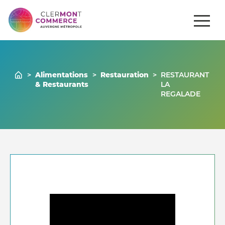
ités
Comment
Gérer mon
Commerces
se
venir ?
commerce
>
Alimentations
>
Restauration
>
RESTAURANT
& Restaurants
LA
REGALADE
Nous contacter
04 73 43 43 86