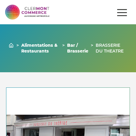
ités
Comment
Gérer mon
Commerces
se
venir ?
commerce
>
Alimentations &
>
Bar /
>
BRASSERIE
Restaurants
Brasserie
DU THEATRE
Nous contacter
04 73 43 43 86