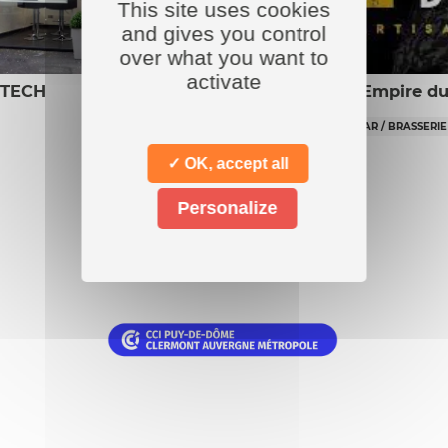
This site uses cookies
and gives you control
over what you want to
activate
 TECH
L’Empire du
BAR / BRASSERIE
✓ OK, accept all
Personalize
Nos
partenaires