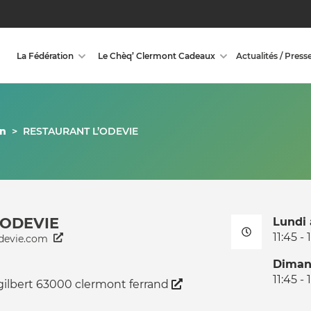
La Fédération
Le Chèq’ Clermont Cadeaux
Actualités / Press
on
>
RESTAURANT L’ODEVIE
’ODEVIE
Lundi
11:45 - 
odevie.com
Diman
11:45 - 
gilbert 63000 clermont ferrand