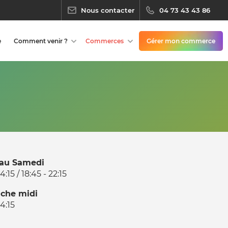
Nous contacter
04 73 43 43 86
e
Comment venir ?
Commerces
Gérer mon commerce
 au Samedi
14:15 / 18:45 - 22:15
che midi
14:15