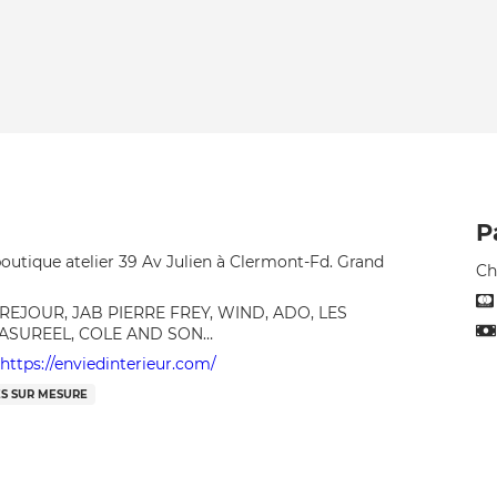
9
P
boutique atelier 39 Av Julien à Clermont-Fd. Grand
Ch
TREJOUR, JAB PIERRE FREY, WIND, ADO, LES
MASUREEL, COLE AND SON…
https://enviedinterieur.com/
ES SUR MESURE