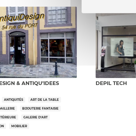
ESIGN & ANTIQU’IDEES
DEPIL TECH
ANTIQUITÉS
ART DE LA TABLE
OAILLERIE
BIJOUTERIE FANTAISIE
NTÉRIEURE
GALERIE D'ART
SON
MOBILIER