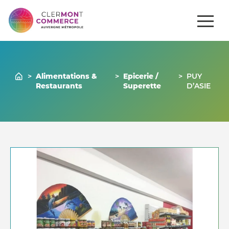
ités
Comment
Gérer mon
Commerces
se
venir ?
commerce
>
Alimentations &
>
Epicerie /
>
PUY
Restaurants
Superette
D’ASIE
Nous contacter
04 73 43 43 86