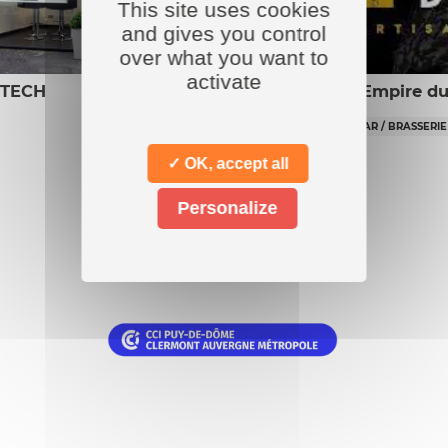
This site uses cookies
and gives you control
over what you want to
activate
 TECH
L’Empire du
BAR / BRASSERIE
✓ OK, accept all
Personalize
Nos
partenaires