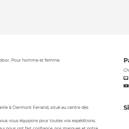
P
outdoor. Pour homme et femme.
Ch
S
eille à Clermont Ferrand, situé au centre des
nous vous équipons pour toutes vos expéditions.
 qui nous ont fait confiance, nos marques et notre