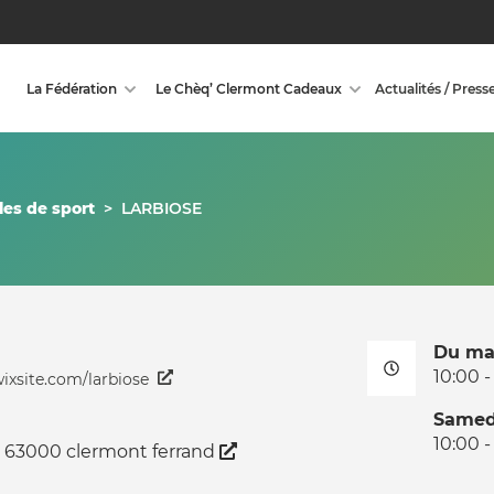
La Fédération
Le Chèq’ Clermont Cadeaux
Actualités / Press
les de sport
>
LARBIOSE
Du ma
10:00 -
wixsite.com/larbiose
Samed
10:00 -
as 63000 clermont ferrand