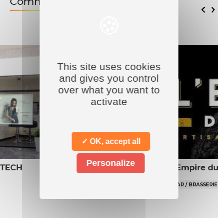
Commerces associés
This site uses cookies
and gives you control
over what you want to
activate
✓ OK, accept all
Personalize
 TECH
L’Empire du
BAR / BRASSERIE