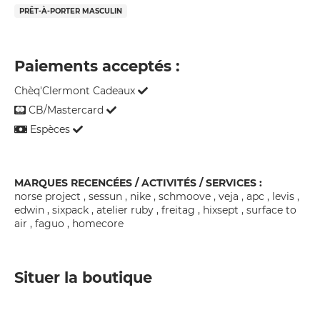
PRÊT-À-PORTER MASCULIN
Paiements acceptés :
Chèq'Clermont Cadeaux
CB/Mastercard
Espèces
MARQUES RECENCÉES / ACTIVITÉS / SERVICES :
norse project , sessun , nike , schmoove , veja , apc , levis ,
edwin , sixpack , atelier ruby , freitag , hixsept , surface to
air , faguo , homecore
Situer la boutique