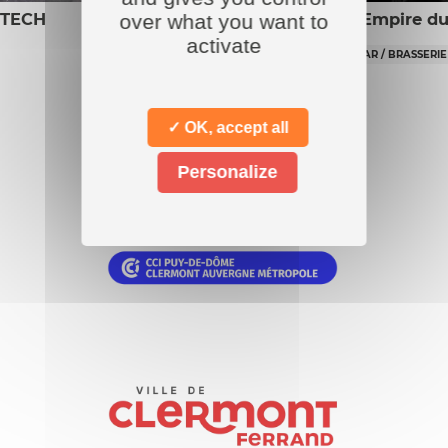
 TECH
L’Empire du
over what you want to
activate
BAR / BRASSERIE
✓ OK, accept all
Nos
partenaires
Personalize