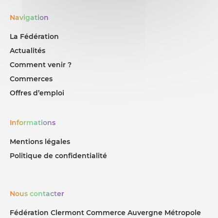
18 RUE D'ALLAGNAT 63000
clermont ferrand
Navigation
ACCESSOIRES DE MODE
La Fédération
Actualités
INSIDE KIDS
Comment venir ?
11 RUE MASSILLON 63000
Commerces
clermont ferrand
Offres d’emploi
CHAUSSURES ENFANT
Informations
LES MOMES DES DOMES
Mentions légales
26 RUE CHATEAUBRIAND 63000
Politique de confidentialité
clermont ferrand
PRÊT-À-PORTER ENFANT
Nous contacter
LILIPUCE
Fédération Clermont Commerce Auvergne Métropole