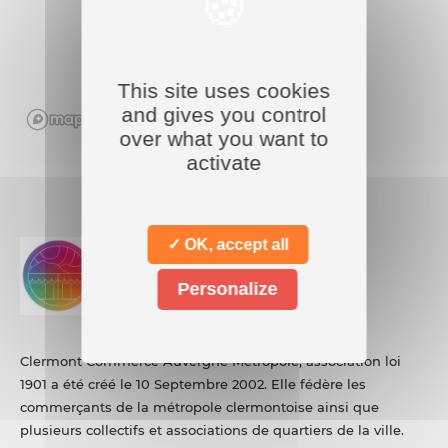
18 Rue d'Allagnat, Centre Jaude
237 63000 CLERMONT-FERRAND
CD / DVD
This site uses cookies
and gives you control
over what you want to
FOX AND PEONIES
activate
1 rue verdier latour 63000
CLERMONT FERRAND
JEUX / JOUETS
✓ OK, accept all
H&M
Personalize
2 RUE GISCARD DE LA TOUR
FONDUE 63000 clermont ferrand
Clermont Commerce Auvergne Métropole, association loi
PRÊT-À-PORTER ENFANT
1901 a été créé le 10 Septembre 2002. Elle fédère les
commerçants de la métropole clermontoise ainsi que
plusieurs collectifs et associations de quartiers de la ville.
IKKS JUNIOR