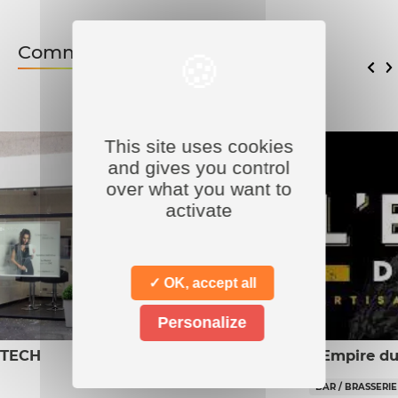
Commerces associés
This site uses cookies
and gives you control
over what you want to
activate
✓ OK, accept all
Personalize
 TECH
L’Empire du
BAR / BRASSERIE